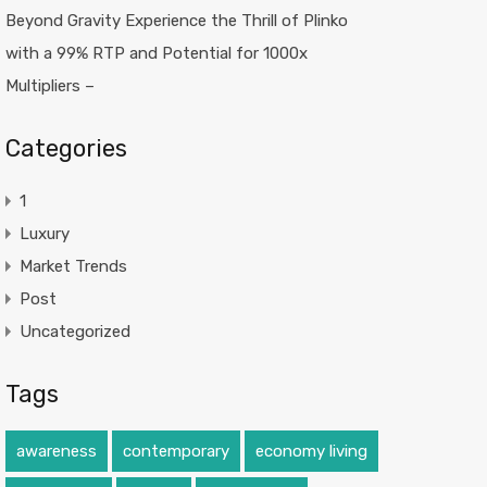
Beyond Gravity Experience the Thrill of Plinko
with a 99% RTP and Potential for 1000x
Multipliers –
Categories
1
Luxury
Market Trends
Post
Uncategorized
Tags
awareness
contemporary
economy living