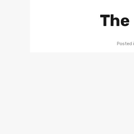
The 
Posted 