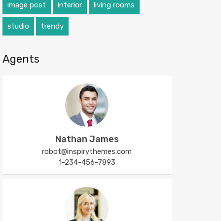
image post
interior
living rooms
studio
trendy
Agents
Nathan James
robot@inspirythemes.com
1-234-456-7893