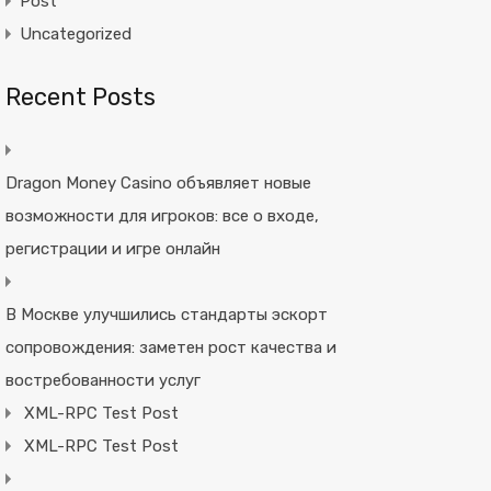
Post
Uncategorized
Recent Posts
Dragon Money Casino объявляет новые
возможности для игроков: все о входе,
регистрации и игре онлайн
В Москве улучшились стандарты эскорт
сопровождения: заметен рост качества и
востребованности услуг
XML-RPC Test Post
XML-RPC Test Post